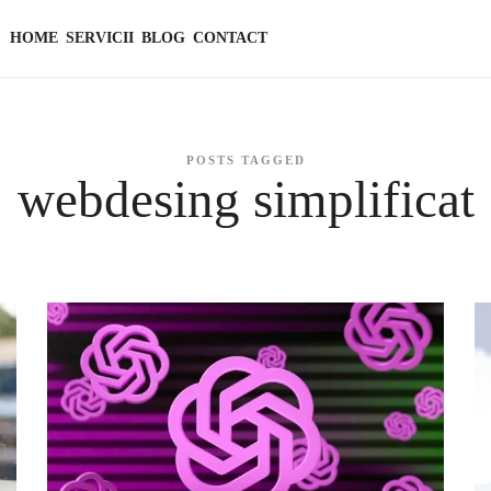
HOME
SERVICII
BLOG
CONTACT
POSTS TAGGED
webdesing simplificat