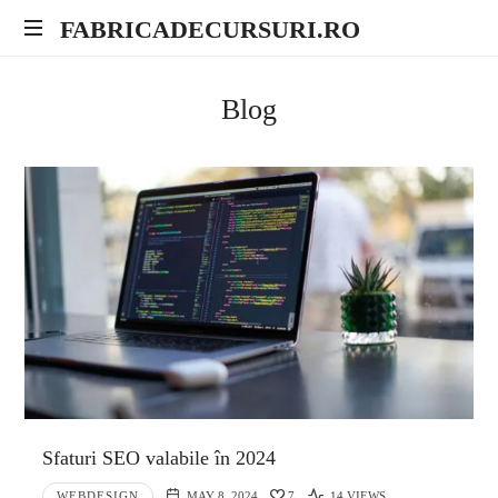
FABRICADECURSURI.RO
FABRICADECURSURI.RO
Fabrica
de
Blog
Cursuri
Sfaturi SEO valabile în 2024
WEBDESIGN
MAY 8, 2024
7
14 VIEWS